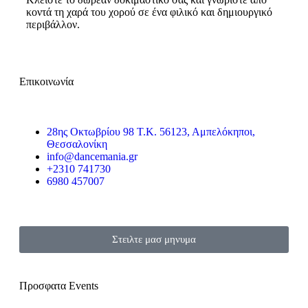
κοντά τη χαρά του χορού σε ένα φιλικό και δημιουργικό
περιβάλλον.
Επικοινωνία
28ης Οκτωβρίου 98 Τ.Κ. 56123, Αμπελόκηποι,
Θεσσαλονίκη
info@dancemania.gr
+2310 741730
6980 457007
Στειλτε μασ μηνυμα
Προσφατα Events