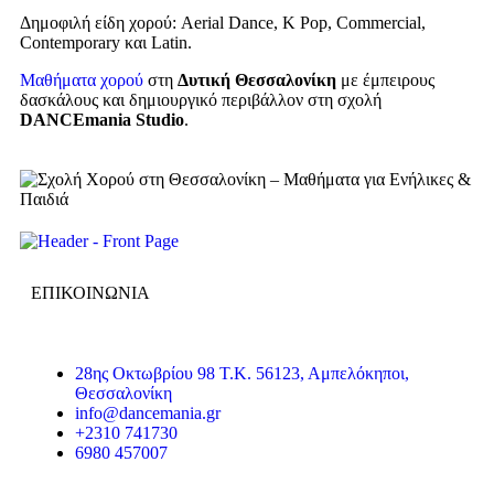
Δημοφιλή είδη χορού: Aerial Dance, K Pop, Commercial,
Contemporary και Latin.
Μαθήματα χορού
στη
Δυτική Θεσσαλονίκη
με έμπειρους
δασκάλους και δημιουργικό περιβάλλον στη σχολή
DANCEmania Studio
.
ΕΠΙΚΟΙΝΩΝΙΑ
28ης Οκτωβρίου 98 Τ.Κ. 56123, Αμπελόκηποι,
Θεσσαλονίκη
info@dancemania.gr
+2310 741730
6980 457007