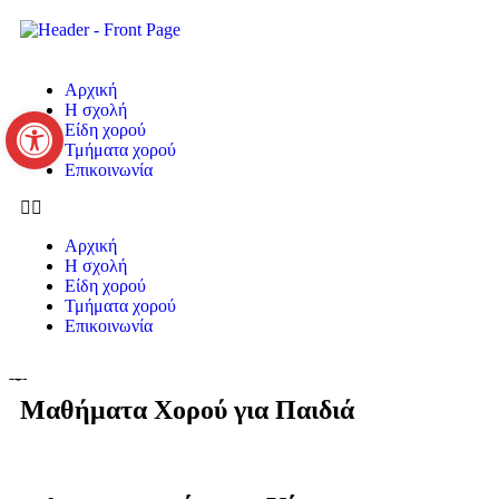
Αρχική
Η σχολή
Ανοίξτε τη γραμμή εργαλείων
Είδη χορού
Τμήματα χορού
Επικοινωνία
Αρχική
Η σχολή
Είδη χορού
Τμήματα χορού
Επικοινωνία
Μαθήματα Χορού για Παιδιά