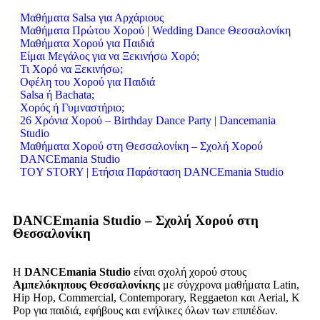
Μαθήματα Salsa για Αρχάριους
Μαθήματα Πρώτου Χορού | Wedding Dance Θεσσαλονίκη
Μαθήματα Χορού για Παιδιά
Είμαι Μεγάλος για να Ξεκινήσω Χορό;
Τι Χορό να Ξεκινήσω;
Οφέλη του Χορού για Παιδιά
Salsa ή Bachata;
Χορός ή Γυμναστήριο;
26 Χρόνια Χορού – Birthday Dance Party | Dancemania
Studio
Μαθήματα Χορού στη Θεσσαλονίκη – Σχολή Χορού
DANCEmania Studio
TOY STORY | Ετήσια Παράσταση DANCEmania Studio
DANCEmania Studio – Σχολή Χορού στη
Θεσσαλονίκη
Η
DANCEmania Studio
είναι σχολή χορού στους
Αμπελόκηπους Θεσσαλονίκης
με σύγχρονα μαθήματα
Latin
,
Hip Hop
,
Commercial
,
Contemporary
,
Reggaeton
και
Aerial
,
K
Pop
για παιδιά, εφήβους και ενήλικες όλων των επιπέδων.