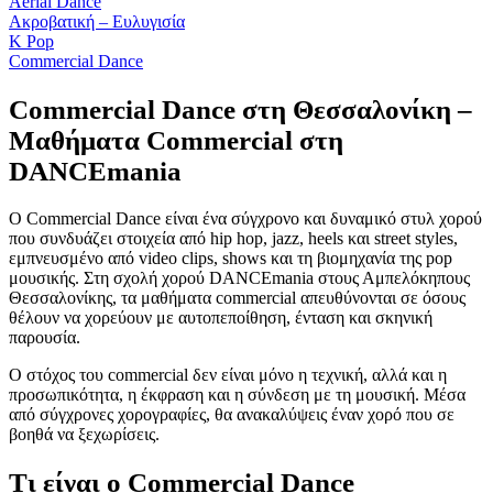
Aerial Dance
Ακροβατική – Ευλυγισία
K Pop
Commercial Dance
Commercial Dance στη Θεσσαλονίκη –
Μαθήματα Commercial στη
DANCEmania
Ο Commercial Dance είναι ένα σύγχρονο και δυναμικό στυλ χορού
που συνδυάζει στοιχεία από hip hop, jazz, heels και street styles,
εμπνευσμένο από video clips, shows και τη βιομηχανία της pop
μουσικής. Στη σχολή χορού DANCEmania στους Αμπελόκηπους
Θεσσαλονίκης, τα μαθήματα commercial απευθύνονται σε όσους
θέλουν να χορεύουν με αυτοπεποίθηση, ένταση και σκηνική
παρουσία.
Ο στόχος του commercial δεν είναι μόνο η τεχνική, αλλά και η
προσωπικότητα, η έκφραση και η σύνδεση με τη μουσική. Μέσα
από σύγχρονες χορογραφίες, θα ανακαλύψεις έναν χορό που σε
βοηθά να ξεχωρίσεις.
Τι είναι ο Commercial Dance