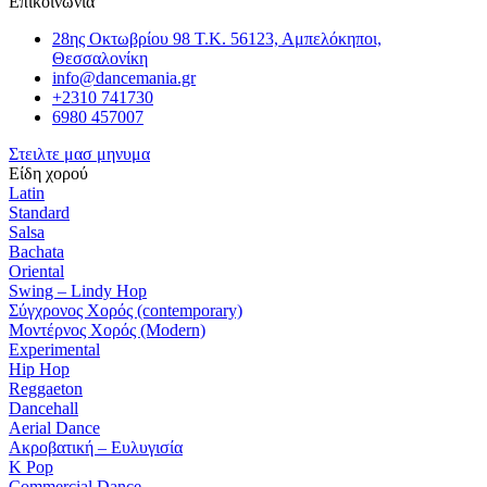
Επικοινωνία
28ης Οκτωβρίου 98 Τ.Κ. 56123, Αμπελόκηποι,
Θεσσαλονίκη
info@dancemania.gr
+2310 741730
6980 457007
Στειλτε μασ μηνυμα
Είδη χορού​
Latin
Standard
Salsa
Bachata
Oriental
Swing – Lindy Hop
Σύγχρονος Χορός (contemporary)
Μοντέρνος Χορός (Modern)
Experimental
Hip Hop
Reggaeton
Dancehall
Aerial Dance
Ακροβατική – Ευλυγισία
K Pop
Commercial Dance