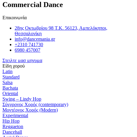
Commercial Dance
Επικοινωνία
28ης Οκτωβρίου 98 Τ.Κ. 56123, Αμπελόκηποι,
Θεσσαλονίκη
info@dancemania.gr
+2310 741730
6980 457007
Στειλτε μασ μηνυμα
Είδη χορού​
Latin
Standard
Salsa
Bachata
Oriental
Swing – Lindy Hop
Σύγχρονος Χορός (contemporary)
Μοντέρνος Χορός (Modern)
Experimental
Hip Hop
Reggaeton
Dancehall