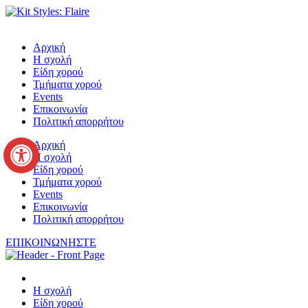
Μετάβαση
στο
περιεχόμενο
Αρχική
Η σχολή
Είδη χορού
Τμήματα χορού
Events
Επικοινωνία
Πολιτική απορρήτου
Ανοίξτε τη γραμμή εργαλείων
Αρχική
Η σχολή
Είδη χορού
Τμήματα χορού
Events
Επικοινωνία
Πολιτική απορρήτου
ΕΠΙΚΟΙΝΩΝΗΣΤΕ
Η σχολή
Είδη χορού