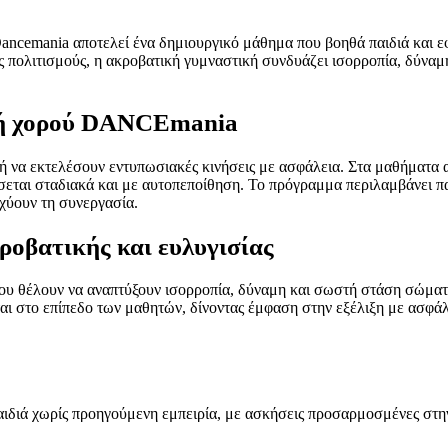
ancemania αποτελεί ένα δημιουργικό μάθημα που βοηθά παιδιά και ε
ς πολιτισμούς, η ακροβατική γυμναστική συνδυάζει ισορροπία, δύνα
ολή χορού DANCEmania
 ή να εκτελέσουν εντυπωσιακές κινήσεις με ασφάλεια. Στα μαθήματ
ίσσεται σταδιακά και με αυτοπεποίθηση. Το πρόγραμμα περιλαμβάνει 
σχύουν τη συνεργασία.
ροβατικής και ευλυγισίας
που θέλουν να αναπτύξουν ισορροπία, δύναμη και σωστή στάση σώματ
ι στο επίπεδο των μαθητών, δίνοντας έμφαση στην εξέλιξη με ασφάλ
ιδιά χωρίς προηγούμενη εμπειρία, με ασκήσεις προσαρμοσμένες στην