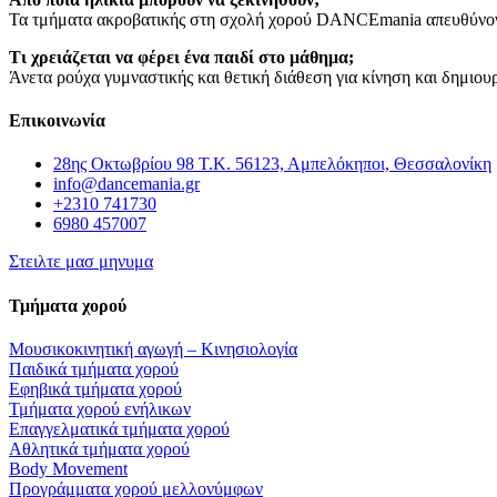
Τα τμήματα ακροβατικής στη σχολή χορού DANCEmania απευθύνοντα
Τι χρειάζεται να φέρει ένα παιδί στο μάθημα;
Άνετα ρούχα γυμναστικής και θετική διάθεση για κίνηση και δημιουρ
Επικοινωνία
28ης Οκτωβρίου 98 Τ.Κ. 56123, Αμπελόκηποι, Θεσσαλονίκη
info@dancemania.gr
+2310 741730
6980 457007
Στειλτε μασ μηνυμα
Τμήματα χορού
Μουσικοκινητική αγωγή – Κινησιολογία
Παιδικά τμήματα χορού
Εφηβικά τμήματα χορού
Τμήματα χορού ενήλικων
Επαγγελματικά τμήματα χορού
Αθλητικά τμήματα χορού
Body Movement
Προγράμματα χορού μελλονύμφων