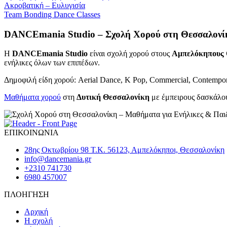
Ακροβατική – Ευλυγισία
Team Bonding Dance Classes
DANCEmania Studio – Σχολή Χορού στη Θεσσαλονί
Η
DANCEmania Studio
είναι σχολή χορού στους
Αμπελόκηπους 
ενήλικες όλων των επιπέδων.
Δημοφιλή είδη χορού: Aerial Dance, K Pop, Commercial, Contempora
Μαθήματα χορού
στη
Δυτική Θεσσαλονίκη
με έμπειρους δασκάλου
ΕΠΙΚΟΙΝΩΝΙΑ
28ης Οκτωβρίου 98 Τ.Κ. 56123, Αμπελόκηποι, Θεσσαλονίκη
info@dancemania.gr
+2310 741730
6980 457007
ΠΛΟΗΓΗΣΗ
Αρχική
Η σχολή