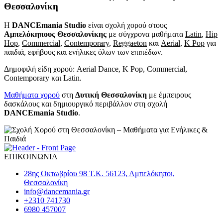
Θεσσαλονίκη
Η
DANCEmania Studio
είναι σχολή χορού στους
Αμπελόκηπους Θεσσαλονίκης
με σύγχρονα μαθήματα
Latin
,
Hip
Hop
,
Commercial
,
Contemporary
,
Reggaeton
και
Aerial
,
K Pop
για
παιδιά, εφήβους και ενήλικες όλων των επιπέδων.
Δημοφιλή είδη χορού: Aerial Dance, K Pop, Commercial,
Contemporary και Latin.
Μαθήματα χορού
στη
Δυτική Θεσσαλονίκη
με έμπειρους
δασκάλους και δημιουργικό περιβάλλον στη σχολή
DANCEmania Studio
.
ΕΠΙΚΟΙΝΩΝΙΑ
28ης Οκτωβρίου 98 Τ.Κ. 56123, Αμπελόκηποι,
Θεσσαλονίκη
info@dancemania.gr
+2310 741730
6980 457007