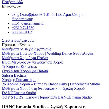
Πατήστε εδώ
Επικοινωνία
28ης Οκτωβρίου 98 Τ.Κ. 56123, Αμπελόκηποι,
Θεσσαλονίκη
info@dancemania.gr
+2310 741730
6980 457007
Στειλτε μασ μηνυμα
Προσφατα Events
Μαθήματα Salsa για Αρχάριους
Μαθήματα Πρώτου Χορού | Wedding Dance Θεσσαλονίκη
Μαθήματα Χορού για Παιδιά
Είμαι Μεγάλος για να Ξεκινήσω Χορό;
Τι Χορό να Ξεκινήσω;
Οφέλη του Χορού για Παιδιά
Salsa ή Bachata;
Χορός ή Γυμναστήριο;
26 Χρόνια Χορού – Birthday Dance Party | Dancemania Studio
Μαθήματα Χορού στη Θεσσαλονίκη – Σχολή Χορού
DANCEmania Studio
TOY STORY | Ετήσια Παράσταση DANCEmania Studio
DANCEmania Studio – Σχολή Χορού στη