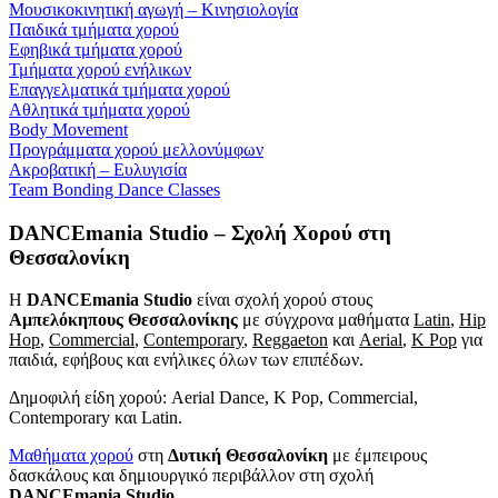
Μουσικοκινητική αγωγή – Κινησιολογία
Παιδικά τμήματα χορού
Εφηβικά τμήματα χορού
Τμήματα χορού ενήλικων
Επαγγελματικά τμήματα χορού
Αθλητικά τμήματα χορού
Body Movement
Προγράμματα χορού μελλονύμφων
Ακροβατική – Ευλυγισία
Team Bonding Dance Classes
DANCEmania Studio – Σχολή Χορού στη
Θεσσαλονίκη
Η
DANCEmania Studio
είναι σχολή χορού στους
Αμπελόκηπους Θεσσαλονίκης
με σύγχρονα μαθήματα
Latin
,
Hip
Hop
,
Commercial
,
Contemporary
,
Reggaeton
και
Aerial
,
K Pop
για
παιδιά, εφήβους και ενήλικες όλων των επιπέδων.
Δημοφιλή είδη χορού: Aerial Dance, K Pop, Commercial,
Contemporary και Latin.
Μαθήματα χορού
στη
Δυτική Θεσσαλονίκη
με έμπειρους
δασκάλους και δημιουργικό περιβάλλον στη σχολή
DANCEmania Studio
.