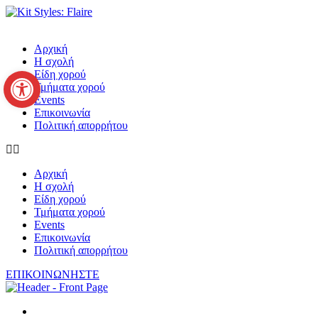
Μετάβαση
στο
περιεχόμενο
Αρχική
Η σχολή
Ανοίξτε τη γραμμή εργαλείων
Είδη χορού
Τμήματα χορού
Events
Επικοινωνία
Πολιτική απορρήτου
Αρχική
Η σχολή
Είδη χορού
Τμήματα χορού
Events
Επικοινωνία
Πολιτική απορρήτου
ΕΠΙΚΟΙΝΩΝΗΣΤΕ