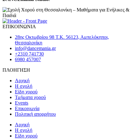
ΕΠΙΚΟΙΝΩΝΙΑ
28ης Οκτωβρίου 98 Τ.Κ. 56123, Αμπελόκηποι,
Θεσσαλονίκη
info@dancemania.gr
+2310 741730
6980 457007
ΠΛΟΗΓΗΣΗ
Αρχική
Η σχολή
Είδη χορού
Τμήματα χορού
Events
Επικοινωνία
Πολιτική απορρήτου
Αρχική
Η σχολή
Είδη χορού